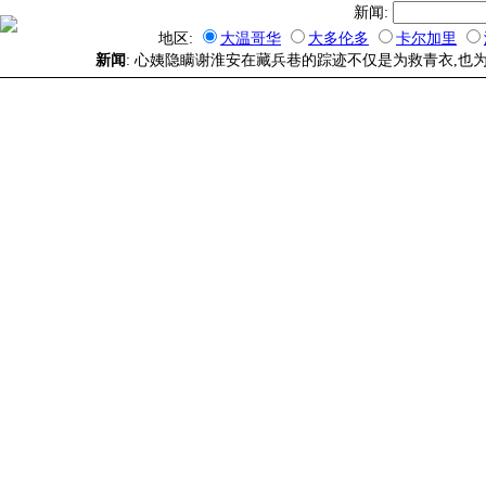
新闻:
地区:
大温哥华
大多伦多
卡尔加里
新闻
: 心姨隐瞒谢淮安在藏兵巷的踪迹不仅是为救青衣,也为