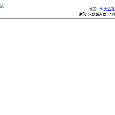
地区:
大温哥
新闻
: 朱媛媛离世7个