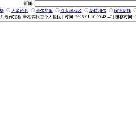
新闻:
华
大多伦多
卡尔加里
渥太华地区
蒙特利尔
埃德蒙顿
月后遗作定档,辛柏青状态令人担忧 |
时间
: 2026-01-10 00:48:47 |
缓存时间
: 