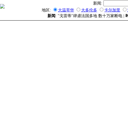
新闻:
地区:
大温哥华
大多伦多
卡尔加里
新闻
: "戈雷蒂"肆虐法国多地 数十万家断电 |