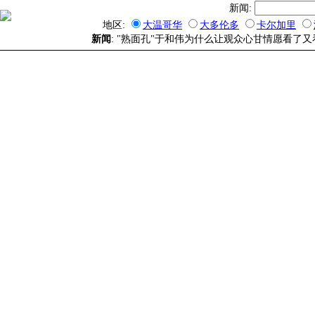
新闻:
地区:
大温哥华
大多伦多
卡尔加里
新闻
: "熟面孔"于和伟为什么让观众心甘情愿看了又看