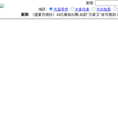
新闻:
地区:
大温哥华
大多伦多
卡尔加里
新闻
: 《盛夏芬德拉》44亿播放出圈,短剧"王家卫"改写规则,