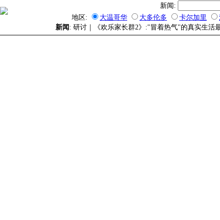
新闻:
地区:
大温哥华
大多伦多
卡尔加里
新闻
: 研讨｜《欢乐家长群2》:"冒着热气"的真实生活最