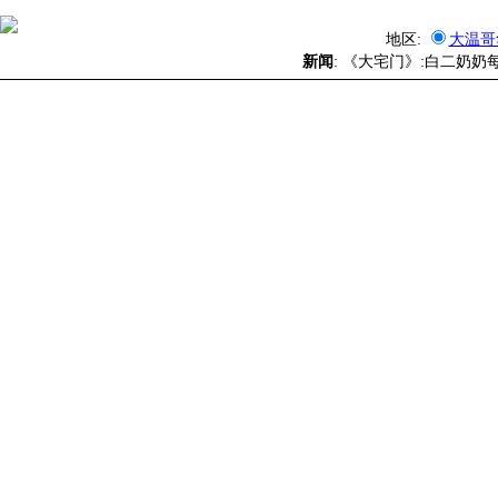
地区:
大温哥
新闻
: 《大宅门》:白二奶奶