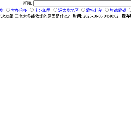
新闻:
华
大多伦多
卡尔加里
渥太华地区
蒙特利尔
埃德蒙顿
每次发飙,三老太爷能救场的原因是什么? |
时间
: 2025-10-03 04:40:02 |
缓存