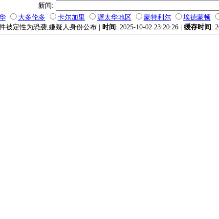
新闻:
华
大多伦多
卡尔加里
渥太华地区
蒙特利尔
埃德蒙顿
事件被定性为恐袭,嫌疑人身份公布 |
时间
: 2025-10-02 23:20:26 |
缓存时间
: 