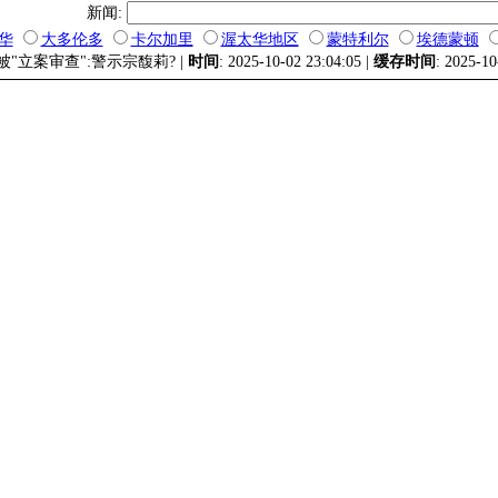
新闻:
华
大多伦多
卡尔加里
渥太华地区
蒙特利尔
埃德蒙顿
被"立案审查":警示宗馥莉? |
时间
: 2025-10-02 23:04:05 |
缓存时间
: 2025-10