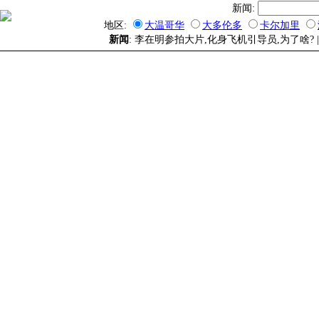
新闻:
地区:
大温哥华
大多伦多
卡尔加里
新闻
: 李在明参拍大片,化身飞机引导员,为了啥? 