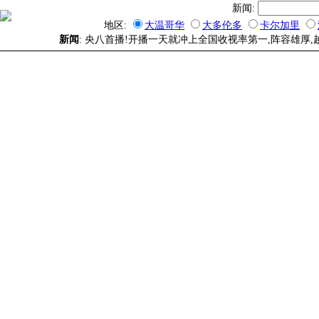
新闻:
地区:
大温哥华
大多伦多
卡尔加里
新闻
: 央八首播!开播一天就冲上全国收视率第一,阵容雄厚,