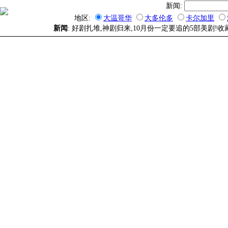
新闻:
地区:
大温哥华
大多伦多
卡尔加里
新闻
: 好剧扎堆,神剧归来,10月份一定要追的5部美剧!收藏