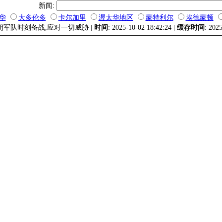
新闻:
华
大多伦多
卡尔加里
渥太华地区
蒙特利尔
埃德蒙顿
伊朗军队时刻备战,应对一切威胁 |
时间
: 2025-10-02 18:42:24 |
缓存时间
: 202