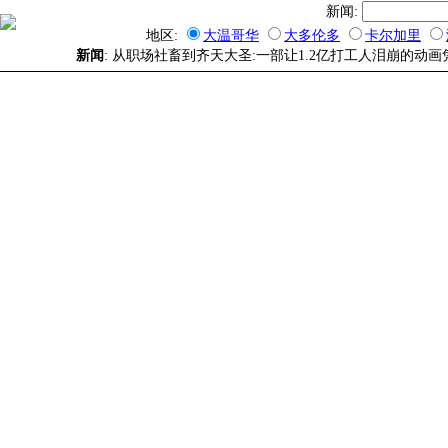
新闻:
地区:
大温哥华
大多伦多
卡尔加里
新闻
: 从职场社畜到齐天大圣:一部让1.2亿打工人泪崩的动画凭