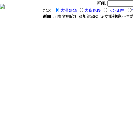
新闻:
地区:
大温哥华
大多伦多
卡尔加里
新闻
: 58岁黎明陪娃参加运动会,宠女眼神藏不住爱