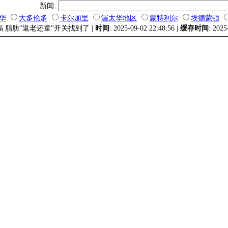
新闻:
华
大多伦多
卡尔加里
渥太华地区
蒙特利尔
埃德蒙顿
福 脂肪"返老还童"开关找到了 |
时间
: 2025-09-02 22:48:56 |
缓存时间
: 2025