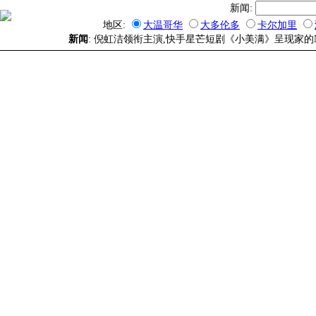
新闻:
地区:
大温哥华
大多伦多
卡尔加里
新闻
: 倪虹洁领衔主演,快手星芒短剧《小美满》呈现家的N