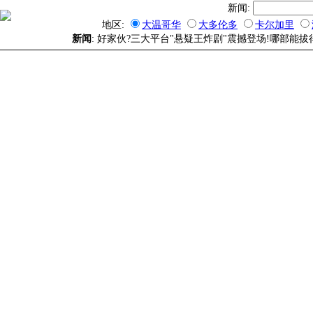
新闻:
地区:
大温哥华
大多伦多
卡尔加里
新闻
: 好家伙?三大平台"悬疑王炸剧"震撼登场!哪部能拔得