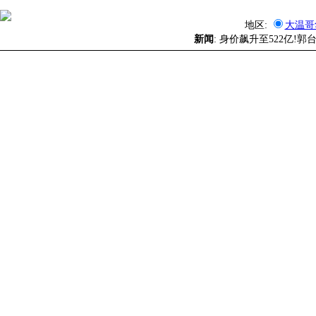
地区:
大温哥
新闻
: 身价飙升至522亿!郭