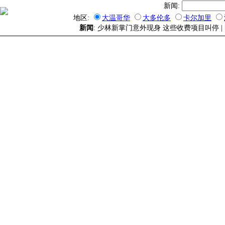
新闻:
地区:
大温哥华
大多伦多
卡尔加里
新闻
: 少林新掌门意外现身 这些收费项目叫停 |