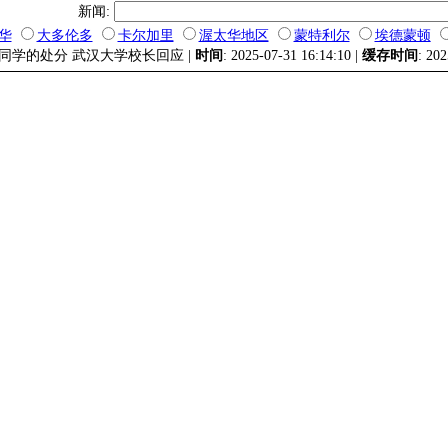
新闻:
华
大多伦多
卡尔加里
渥太华地区
蒙特利尔
埃德蒙顿
肖同学的处分 武汉大学校长回应 |
时间
: 2025-07-31 16:14:10 |
缓存时间
: 20