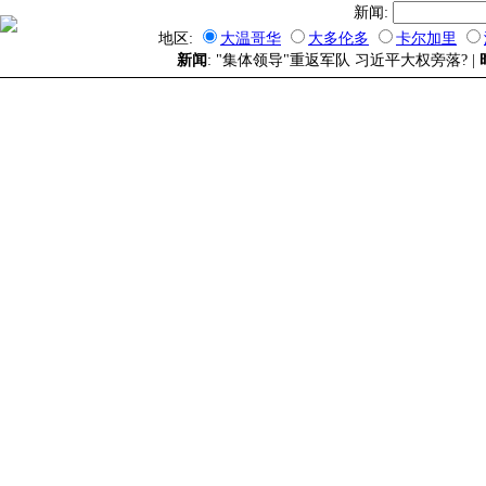
新闻:
地区:
大温哥华
大多伦多
卡尔加里
新闻
: "集体领导"重返军队 习近平大权旁落? |