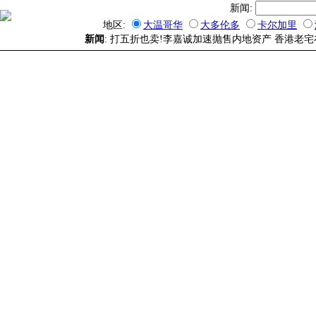
新闻:
地区:
大温哥华
大多伦多
卡尔加里
新闻
: 打五折也卖!李嘉诚加速抛售内地资产 香港老宅在