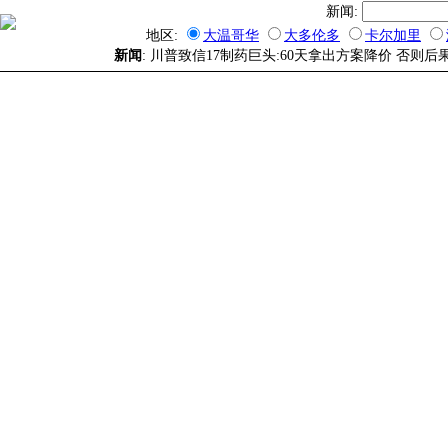
新闻:
地区:
大温哥华
大多伦多
卡尔加里
新闻
: 川普致信17制药巨头:60天拿出方案降价 否则后果