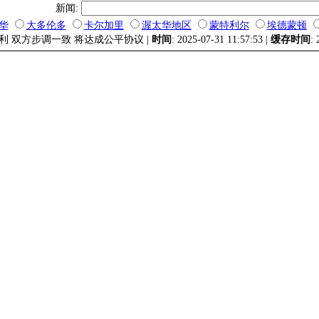
新闻:
华
大多伦多
卡尔加里
渥太华地区
蒙特利尔
埃德蒙顿
顺利 双方步调一致 将达成公平协议 |
时间
: 2025-07-31 11:57:53 |
缓存时间
: 