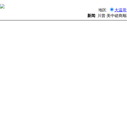
地区:
大温哥
新闻
: 川普:美中磋商