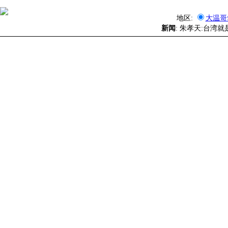
地区:
大温哥
新闻
: 朱孝天:台湾