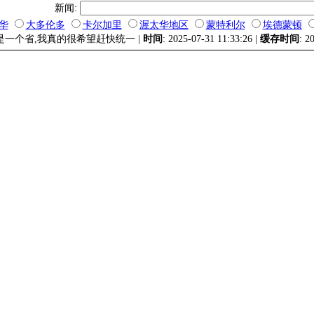
新闻:
华
大多伦多
卡尔加里
渥太华地区
蒙特利尔
埃德蒙顿
就是一个省,我真的很希望赶快统一 |
时间
: 2025-07-31 11:33:26 |
缓存时间
: 2