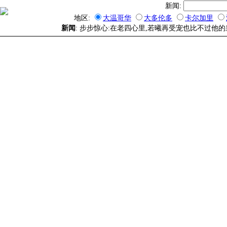
新闻:
地区:
大温哥华
大多伦多
卡尔加里
新闻
: 步步惊心:在老四心里,若曦再受宠也比不过他的皇