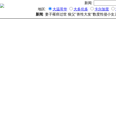
新闻:
地区:
大温哥华
大多伦多
卡尔加里
新闻
: 妻子罹癌过世 狼父"兽性大发"数度性侵小女儿