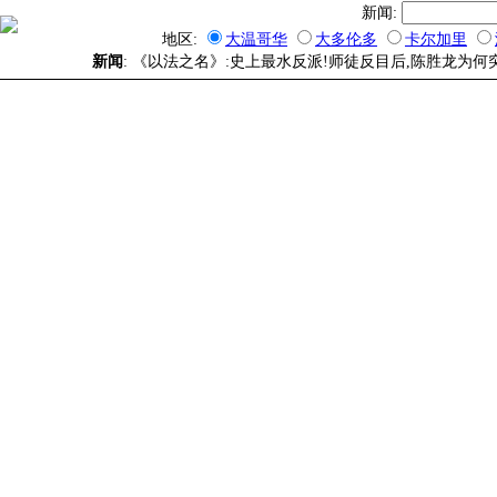
新闻:
地区:
大温哥华
大多伦多
卡尔加里
新闻
: 《以法之名》:史上最水反派!师徒反目后,陈胜龙为何