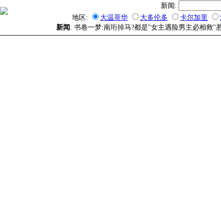
新闻:
地区:
大温哥华
大多伦多
卡尔加里
新闻
: 书卷一梦:南珩掉马?都是"女主遇险男主必相救"惹