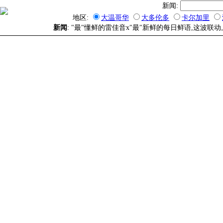
新闻:
地区:
大温哥华
大多伦多
卡尔加里
新闻
: "最"懂鲜的雷佳音x"最"新鲜的每日鲜语,这波联动