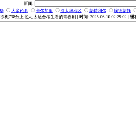
新闻:
华
大多伦多
卡尔加里
渥太华地区
蒙特利尔
埃德蒙顿
徐栀738分上北大,太适合考生看的青春剧 |
时间
: 2025-06-10 02:29:02 |
缓