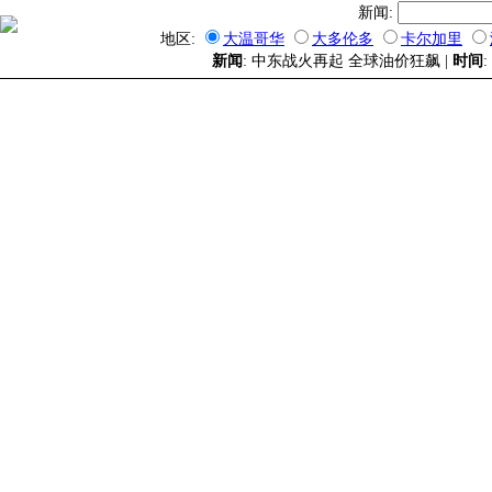
新闻:
地区:
大温哥华
大多伦多
卡尔加里
新闻
: 中东战火再起 全球油价狂飙 |
时间
: