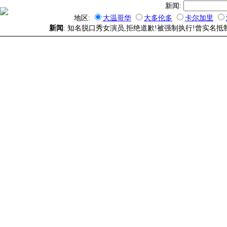
新闻:
地区:
大温哥华
大多伦多
卡尔加里
新闻
: 知名脱口秀女演员,拒绝道歉!被强制执行!曾实名抵制