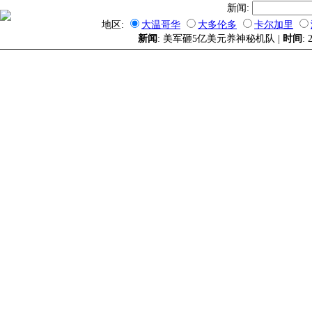
新闻:
地区:
大温哥华
大多伦多
卡尔加里
新闻
: 美军砸5亿美元养神秘机队 |
时间
: 