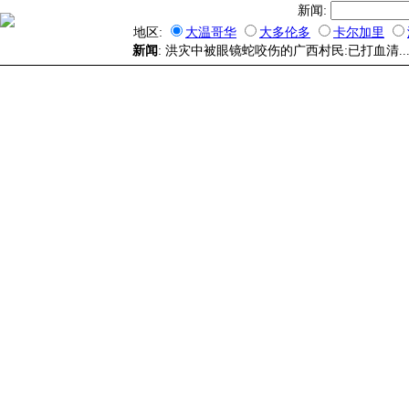
新闻:
地区:
大温哥华
大多伦多
卡尔加里
新闻
: 洪灾中被眼镜蛇咬伤的广西村民:已打血清...