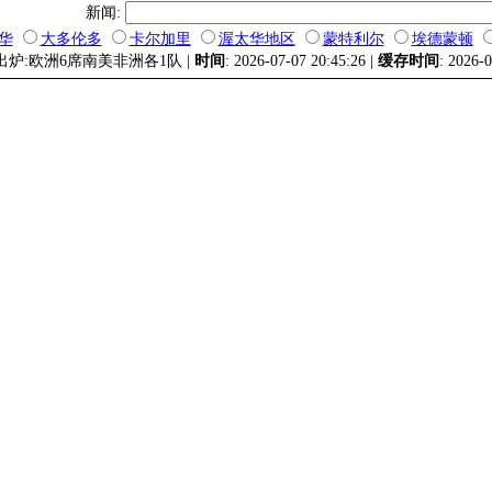
新闻:
华
大多伦多
卡尔加里
渥太华地区
蒙特利尔
埃德蒙顿
强出炉:欧洲6席南美非洲各1队 |
时间
: 2026-07-07 20:45:26 |
缓存时间
: 2026-