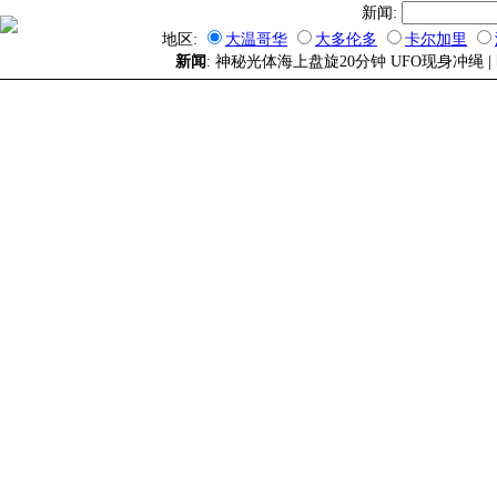
新闻:
地区:
大温哥华
大多伦多
卡尔加里
新闻
: 神秘光体海上盘旋20分钟 UFO现身冲绳 |