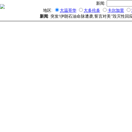
新闻:
地区:
大温哥华
大多伦多
卡尔加里
新闻
: 突发!伊朗石油命脉遭袭,誓言对美"毁灭性回应"