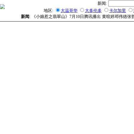
新闻:
地区:
大温哥华
大多伦多
卡尔加里
新闻
: 《小娘惹之翡翠山》7月10日腾讯播出 黄暄婷邓伟徳张