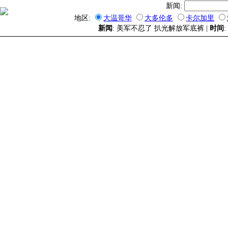
新闻:
地区:
大温哥华
大多伦多
卡尔加里
新闻
: 美军不忍了 扒光解放军底裤 |
时间
: