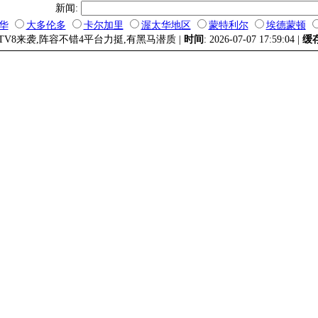
新闻:
华
大多伦多
卡尔加里
渥太华地区
蒙特利尔
埃德蒙顿
CTV8来袭,阵容不错4平台力挺,有黑马潜质 |
时间
: 2026-07-07 17:59:04 |
缓