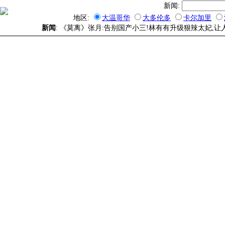
新闻:
地区:
大温哥华
大多伦多
卡尔加里
新闻
: 《莫离》张月:告别国产小三!林有有升级狠辣太妃,让