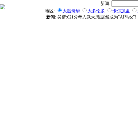
新闻:
地区:
大温哥华
大多伦多
卡尔加里
新闻
: 吴倩:621分考入武大,现居然成为"AI码农"! 