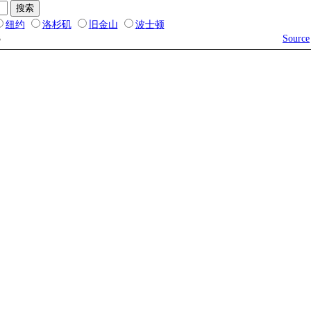
纽约
洛杉矶
旧金山
波士顿
3
Source