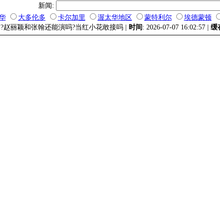
新闻:
华
大多伦多
卡尔加里
渥太华地区
蒙特利尔
埃德蒙顿
部?赵丽颖和张翰还能演吗?当红小花敢接吗 |
时间
: 2026-07-07 16:02:57 |
缓