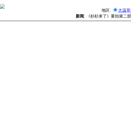
地区:
大温哥
新闻
: 《杉杉来了》要拍第二