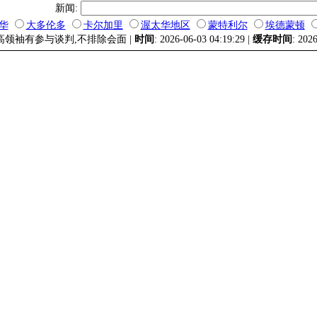
新闻:
华
大多伦多
卡尔加里
渥太华地区
蒙特利尔
埃德蒙顿
最高领袖有参与谈判,不排除会面 |
时间
: 2026-06-03 04:19:29 |
缓存时间
: 202