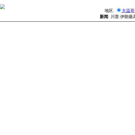
地区:
大温哥
新闻
: 川普:伊朗