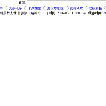
新闻:
华
大多伦多
卡尔加里
渥太华地区
蒙特利尔
埃德蒙顿
钟景辉去世,曾参演《赌神3》.... |
时间
: 2026-06-03 01:05:54 |
缓存时间
: 2