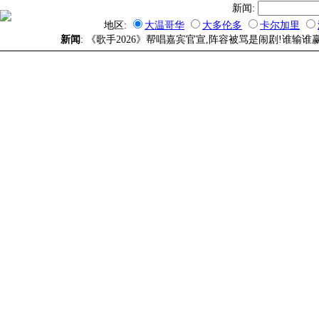
新闻:
地区:
大温哥华
大多伦多
卡尔加里
新闻
: 《歌手2026》帮唱嘉宾官宣,阵容被骂是闹剧!谁输谁