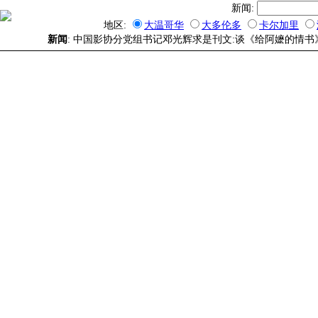
新闻:
地区:
大温哥华
大多伦多
卡尔加里
新闻
: 中国影协分党组书记邓光辉求是刊文:谈《给阿嬷的情书